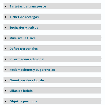
Tarjetas de transporte
Mostrar
Ticket de recargas
Mostrar
Equipajes y bultos
Mostrar
Minusvalía física
Mostrar
Daños personales
Mostrar
Información adicional
Mostrar
Reclamaciones y sugerencias
Mostrar
Climatización a bordo
Mostrar
Sillas de bebés
Mostrar
Objetos perdidos
Mostrar