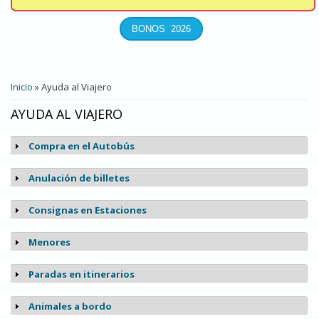
USTED ESTÁ AQUÍ
Inicio
» Ayuda al Viajero
AYUDA AL VIAJERO
Compra en el Autobús
Mostrar
Anulación de billetes
Mostrar
Consignas en Estaciones
Mostrar
Menores
Mostrar
Paradas en itinerarios
Mostrar
Animales a bordo
Mostrar