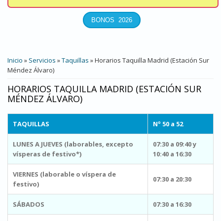
USTED ESTÁ AQUÍ
Inicio
»
Servicios
»
Taquillas
» Horarios Taquilla Madrid (Estación Sur
Méndez Álvaro)
HORARIOS TAQUILLA MADRID (ESTACIÓN SUR
MÉNDEZ ÁLVARO)
TAQUILLAS
Nº 50 a 52
LUNES A JUEVES (laborables, excepto
07:30 a 09:40 y
vísperas de festivo*)
10:40 a 16:30
VIERNES (laborable o víspera de
07:30 a 20:30
festivo)
SÁBADOS
07:30 a 16:30