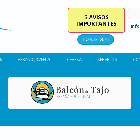
3 AVISOS
IMPORTANTES
Inf
6
VERANO JOVEN 26
CEVESA
SERVICIOS
CO