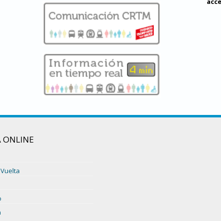
acce
 ONLINE
 Vuelta
o
n