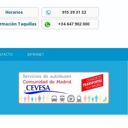
Horarios
915 39 31 32
ormación Taquillas
+34 647 902 000
NTACTO
INTRANET